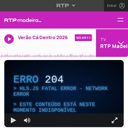
Entrar
Verão Cá Dentro 2026
NO AR
TV
RTP Madei
ERRO
204
HLS.JS FATAL ERROR - NETWORK
ERROR
ESTE CONTEÚDO ESTÁ NESTE
MOMENTO INDISPONÍVEL