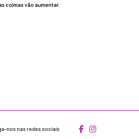
 as coimas vão aumentar.
Aceder ao Fac
Aceder ao I
ga-nos nas redes sociais