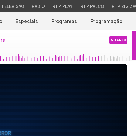
TELEVISÃO
RÁDIO
RTP PLAY
RTP PALCO
RTP ZIG ZA
o
Especiais
Programas
Programação
ira
NO AR
RROR