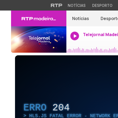
NOTÍCIAS
DESPORTO
Notícias
Desport
Telejornal Made
ERRO
204
HLS.JS FATAL ERROR - NETWORK E