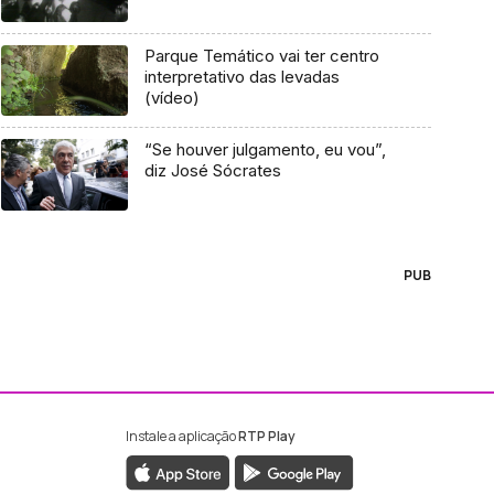
Parque Temático vai ter centro
interpretativo das levadas
(vídeo)
“Se houver julgamento, eu vou”,
diz José Sócrates
PUB
Instale a aplicação
RTP Play
ebook da RTP Madeira
nstagram da RTP Madeira