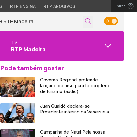
G
RTP ENSINA
RTP ARQUIVOS
Entrar
+ RTP Madeira
TV
RTP Madeira
Pode também gostar
Governo Regional pretende
lançar concurso para helicóptero
de turismo (áudio)
Juan Guaidó declara-se
Presidente interino da Venezuela
Campanha de Natal Pela nossa