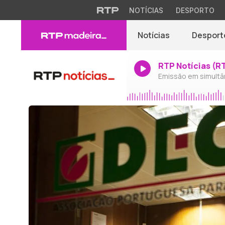
NOTÍCIAS
DESPORTO
Notícias
Desport
RTP Notícias (R
Emissão em simultâ