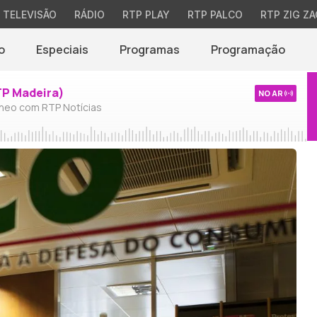
TELEVISÃO
RÁDIO
RTP PLAY
RTP PALCO
RTP ZIG ZA
o
Especiais
Programas
Programação
TP Madeira)
NO AR
neo com RTP Notícias