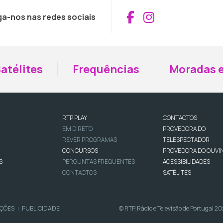
Aceder ao Fac
Aceder ao I
ga-nos nas redes sociais
atélites
Frequências
Moradas e
RTP PLAY
CONTACTOS
EM DIRETO
PROVEDORA DO
REVER PROGRAMAS
TELESPECTADOR
CONCURSOS
PROVEDORA DO OUVI
S
PERGUNTAS FREQUENTES
ACESSIBILIDADES
CONTACTOS
SATÉLITES
IÇÕES
PUBLICIDADE
© RTP, Rádio e Televisão de Portugal 2
|