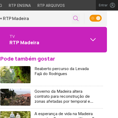
G
RTP ENSINA
RTP ARQUIVOS
Entrar
+ RTP Madeira
TV
RTP Madeira
Pode também gostar
Reaberto percurso da Levada
Fajã do Rodrigues
Governo da Madeira altera
contrato para reconstrução de
zonas afetadas por temporal em
S.Vicente
A esperança de vida na Madeira