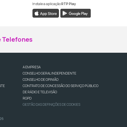
Instale a aplicação
RTP Play
ebook da RTP Madeira
nstagram da RTP Madeira
 Telefones
A EMPRESA
CONSELHO GERAL INDEPENDENTE
CONSELHO DE OPINIÃO
NTE
CONTRATO DE CONCESSÃO DO SERVIÇO PÚBLICO
DE RÁDIO E TELEVISÃO
RGPD
GESTÃO DAS DEFINIÇÕES DE COOKIES
026