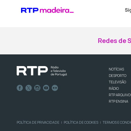
Si
Redes de S
NOTÍCIAS
DESPORTO
TELEVISÃO
RÁDIO
RTP ARQUIVO
RTP ENSINA
POLÍTICA DE PRIVACIDADE
POLÍTICA DE COOKIES
TERMOS E COND
|
|