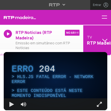
Entrar
RTP Notícias (RTP
NO AR
TV
Madeira)
RTP Madei
Emissão em simultâneo com RTP
Notícias
ERRO
204
HLS.JS FATAL ERROR - NETWORK
ERROR
ESTE CONTEÚDO ESTÁ NESTE
MOMENTO INDISPONÍVEL