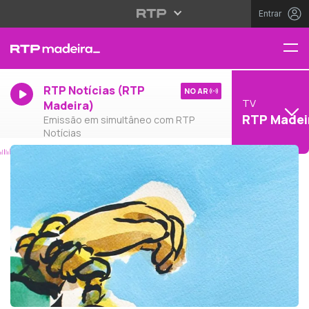
Entrar
RTP Notícias (RTP
NO AR
TV
Madeira)
RTP Madei
Emissão em simultâneo com RTP
Notícias