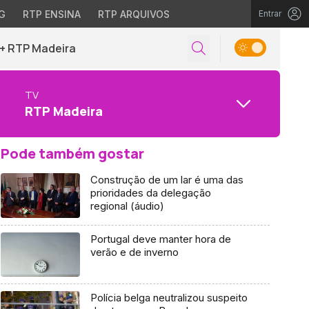
G
RTP ENSINA
RTP ARQUIVOS
Entrar
+ RTP Madeira
TV
RTP Madeira
Pode também gostar
Construção de um lar é uma das
prioridades da delegação
regional (áudio)
Portugal deve manter hora de
verão e de inverno
Polícia belga neutralizou suspeito