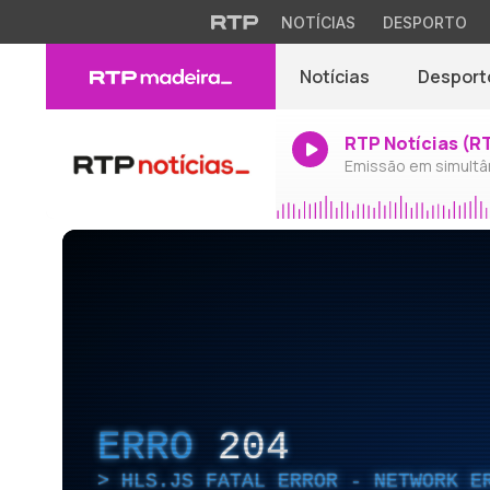
NOTÍCIAS
DESPORTO
Notícias
Desport
RTP Notícias (R
Emissão em simultâ
ERRO
204
HLS.JS FATAL ERROR - NETWORK E