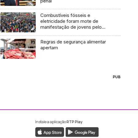
penal
Combustíveis fósseis e
eletricidade foram mote de
manifestação de jovens pelo
clima
Regras de segurança alimentar
apertam
PUB
Instale a aplicação
RTP Play
ebook da RTP Madeira
nstagram da RTP Madeira