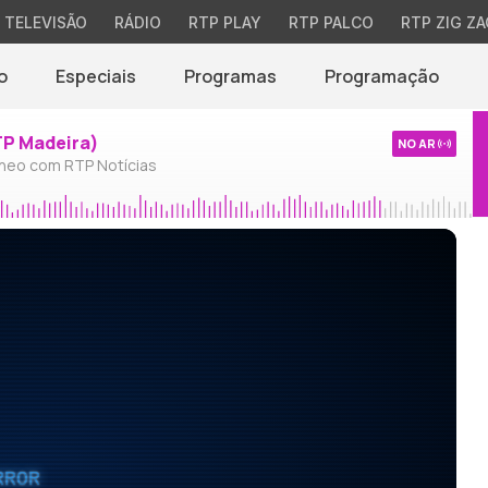
TELEVISÃO
RÁDIO
RTP PLAY
RTP PALCO
RTP ZIG ZA
o
Especiais
Programas
Programação
TP Madeira)
NO AR
neo com RTP Notícias
RROR