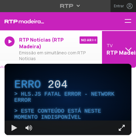
Entrar
RTP Notícias (RTP
NO AR
TV
Madeira)
RTP Madei
Emissão em simultâneo com RTP
Notícias
ERRO
204
HLS.JS FATAL ERROR - NETWORK
ERROR
ESTE CONTEÚDO ESTÁ NESTE
MOMENTO INDISPONÍVEL