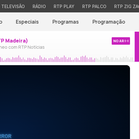
TELEVISÃO
RÁDIO
RTP PLAY
RTP PALCO
RTP ZIG ZA
o
Especiais
Programas
Programação
TP Madeira)
NO AR
neo com RTP Notícias
RROR