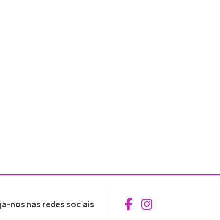
Aceder ao Fac
Aceder ao I
ga-nos nas redes sociais