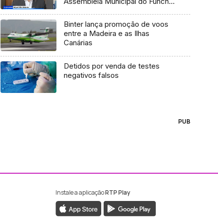
Assembleia Municipal do Funchal
(Vídeo)
Binter lança promoção de voos
entre a Madeira e as Ilhas
Canárias
Detidos por venda de testes
negativos falsos
PUB
Instale a aplicação
RTP Play
ebook da RTP Madeira
nstagram da RTP Madeira