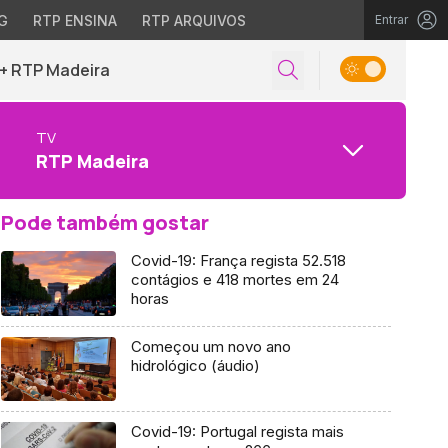
G
RTP ENSINA
RTP ARQUIVOS
Entrar
+ RTP Madeira
TV
RTP Madeira
Pode também gostar
Covid-19: França regista 52.518
contágios e 418 mortes em 24
horas
Começou um novo ano
hidrológico (áudio)
Covid-19: Portugal regista mais