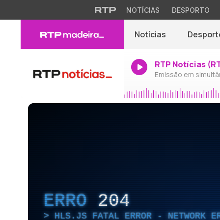
NOTÍCIAS
DESPORTO
Notícias
Desport
RTP Notícias (R
Emissão em simultâ
ERRO
204
HLS.JS FATAL ERROR - NETWORK E