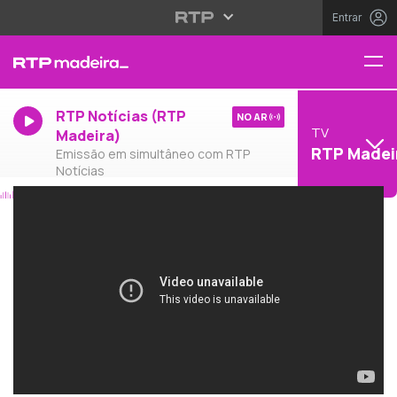
Entrar
RTP Notícias (RTP
NO AR
TV
Madeira)
RTP Madei
Emissão em simultâneo com RTP
Notícias