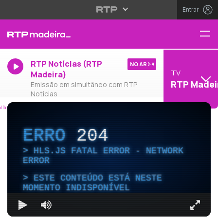
Entrar
RTP Notícias (RTP
NO AR
TV
Madeira)
RTP Madei
Emissão em simultâneo com RTP
Notícias
ERRO
204
HLS.JS FATAL ERROR - NETWORK
ERROR
ESTE CONTEÚDO ESTÁ NESTE
MOMENTO INDISPONÍVEL