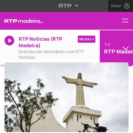
Entrar
RTP Notícias (RTP
NO AR
TV
Madeira)
RTP Madei
Emissão em simultâneo com RTP
Notícias