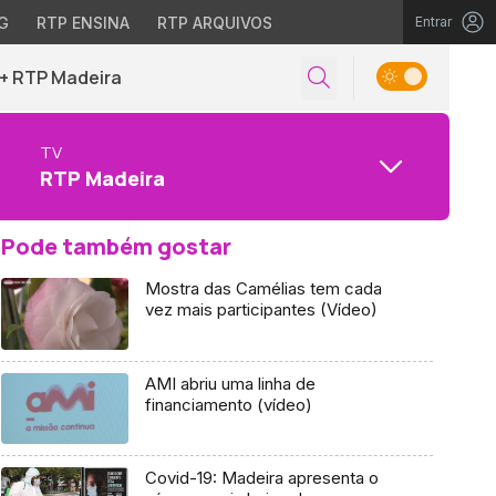
G
RTP ENSINA
RTP ARQUIVOS
Entrar
+ RTP Madeira
TV
RTP Madeira
Pode também gostar
Mostra das Camélias tem cada
vez mais participantes (Vídeo)
AMI abriu uma linha de
financiamento (vídeo)
Covid-19: Madeira apresenta o