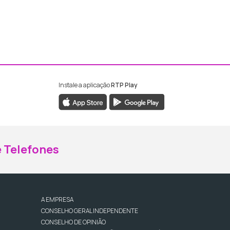
Instale a aplicação
RTP Play
ebook da RTP Madeira
nstagram da RTP Madeira
 Telefones
A EMPRESA
CONSELHO GERAL INDEPENDENTE
CONSELHO DE OPINIÃO