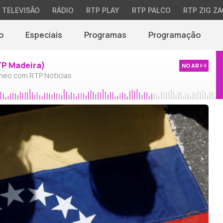
TELEVISÃO
RÁDIO
RTP PLAY
RTP PALCO
RTP ZIG ZA
o
Especiais
Programas
Programação
TP Madeira)
NO AR
neo com RTP Notícias