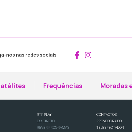
Aceder ao Fac
Aceder ao I
ga-nos nas redes sociais
atélites
Frequências
Moradas e
RTP PLAY
CONTACTOS
EM DIRETO
PROVEDORA DO
REVER PROGRAMAS
TELESPECTADOR