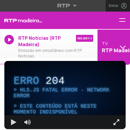
Entrar
RTP Notícias (RTP
NO AR
TV
Madeira)
RTP Madei
Emissão em simultâneo com RTP
Notícias
ERRO
204
HLS.JS FATAL ERROR - NETWORK
ERROR
ESTE CONTEÚDO ESTÁ NESTE
MOMENTO INDISPONÍVEL