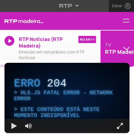
Entrar
RTP Notícias (RTP
NO AR
TV
Madeira)
RTP Madei
Emissão em simultâneo com RTP
Notícias
ERRO
204
HLS.JS FATAL ERROR - NETWORK
ERROR
ESTE CONTEÚDO ESTÁ NESTE
MOMENTO INDISPONÍVEL