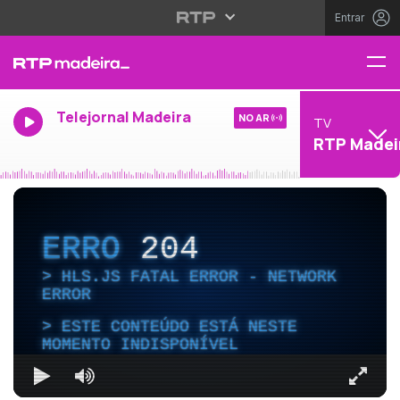
Entrar
Telejornal Madeira
NO AR
TV
RTP Madei
ERRO
204
HLS.JS FATAL ERROR - NETWORK
ERROR
ESTE CONTEÚDO ESTÁ NESTE
MOMENTO INDISPONÍVEL