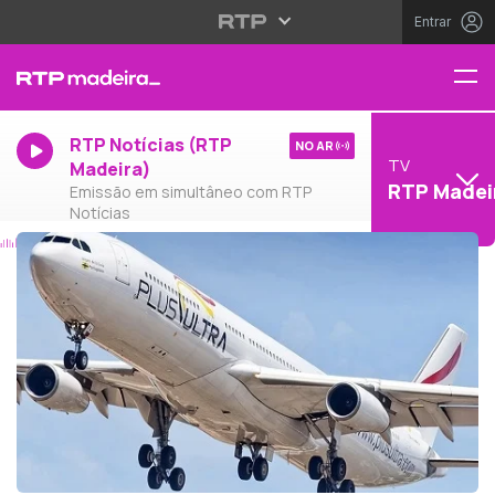
Entrar
RTP Notícias (RTP
NO AR
TV
Madeira)
RTP Madei
Emissão em simultâneo com RTP
Notícias