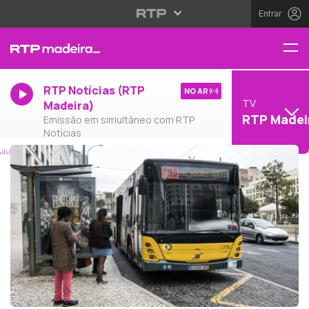
Entrar
RTP Notícias (RTP
NO AR
TV
Madeira)
RTP Madei
Emissão em simultâneo com RTP
Notícias