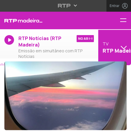
Entrar
RTP Notícias (RTP
NO AR
TV
Madeira)
RTP Madei
Emissão em simultâneo com RTP
Notícias