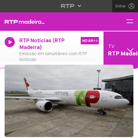
Entrar
RTP Notícias (RTP
NO AR
TV
Madeira)
RTP Madei
Emissão em simultâneo com RTP
Notícias