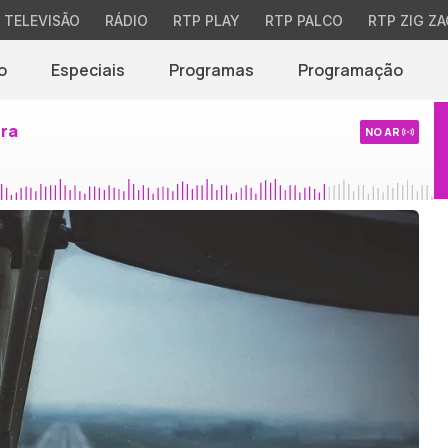
TELEVISÃO
RÁDIO
RTP PLAY
RTP PALCO
RTP ZIG ZA
o
Especiais
Programas
Programação
ira
NO AR