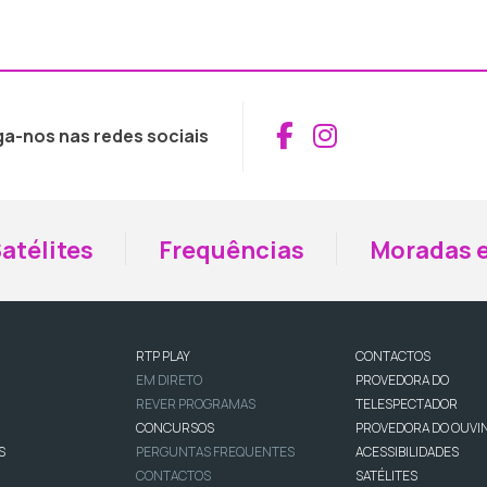
Aceder ao Fac
Aceder ao I
ga-nos nas redes sociais
atélites
Frequências
Moradas e
RTP PLAY
CONTACTOS
EM DIRETO
PROVEDORA DO
REVER PROGRAMAS
TELESPECTADOR
CONCURSOS
PROVEDORA DO OUVI
S
PERGUNTAS FREQUENTES
ACESSIBILIDADES
CONTACTOS
SATÉLITES