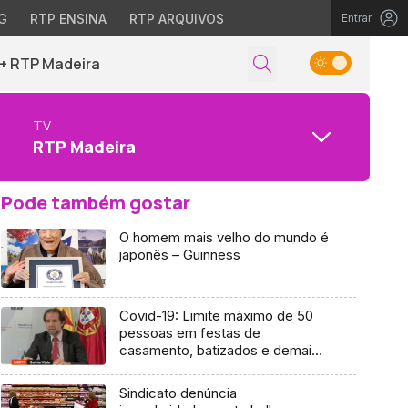
G
RTP ENSINA
RTP ARQUIVOS
Entrar
+ RTP Madeira
TV
RTP Madeira
Pode também gostar
O homem mais velho do mundo é
japonês – Guinness
Covid-19: Limite máximo de 50
pessoas em festas de
casamento, batizados e demais
reuniões familiares (Vídeo)
Sindicato denúncia