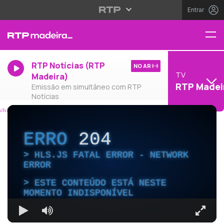
Entrar
RTP Notícias (RTP
NO AR
TV
Madeira)
RTP Madei
Emissão em simultâneo com RTP
Notícias
ERRO
204
HLS.JS FATAL ERROR - NETWORK
ERROR
ESTE CONTEÚDO ESTÁ NESTE
MOMENTO INDISPONÍVEL