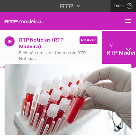
Entrar
RTP Notícias (RTP
NO AR
TV
Madeira)
RTP Madei
Emissão em simultâneo com RTP
Notícias