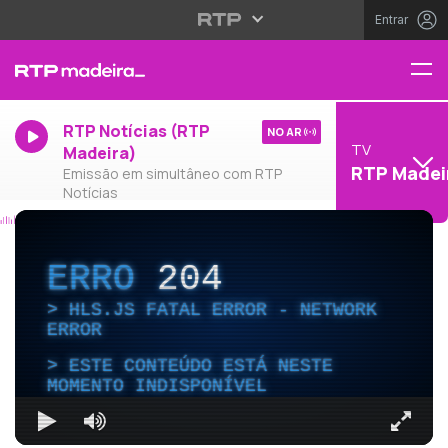
Entrar
RTP Notícias (RTP
NO AR
TV
Madeira)
RTP Madei
Emissão em simultâneo com RTP
Notícias
ERRO
204
HLS.JS FATAL ERROR - NETWORK
ERROR
ESTE CONTEÚDO ESTÁ NESTE
MOMENTO INDISPONÍVEL