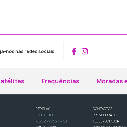
Aceder ao Fac
Aceder ao I
ga-nos nas redes sociais
atélites
Frequências
Moradas e
RTP PLAY
CONTACTOS
EM DIRETO
PROVEDORA DO
REVER PROGRAMAS
TELESPECTADOR