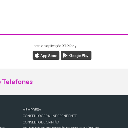
Instale a aplicação
RTP Play
ebook da RTP Madeira
nstagram da RTP Madeira
 Telefones
A EMPRESA
CONSELHO GERAL INDEPENDENTE
CONSELHO DE OPINIÃO