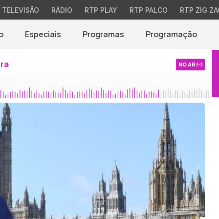
TELEVISÃO
RÁDIO
RTP PLAY
RTP PALCO
RTP ZIG ZA
o
Especiais
Programas
Programação
ira
NO AR