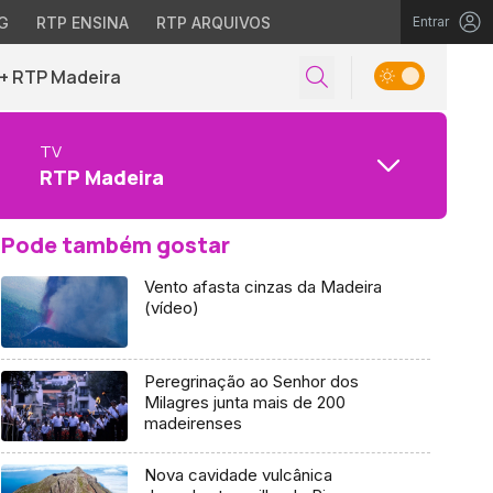
G
RTP ENSINA
RTP ARQUIVOS
Entrar
+ RTP Madeira
TV
RTP Madeira
Pode também gostar
Vento afasta cinzas da Madeira
(vídeo)
Peregrinação ao Senhor dos
Milagres junta mais de 200
madeirenses
Nova cavidade vulcânica