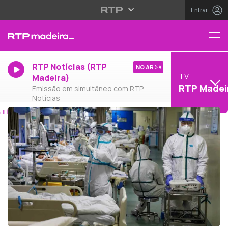
Entrar
RTP Notícias (RTP
NO AR
TV
Madeira)
RTP Madei
Emissão em simultâneo com RTP
Notícias