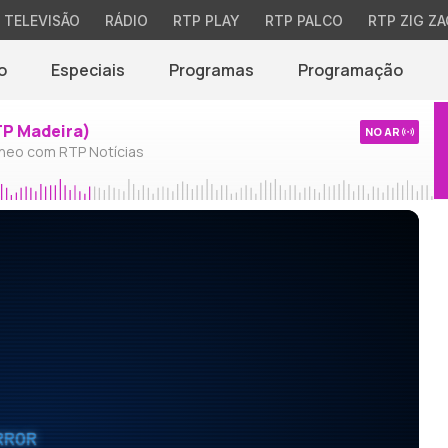
TELEVISÃO
RÁDIO
RTP PLAY
RTP PALCO
RTP ZIG ZA
o
Especiais
Programas
Programação
TP Madeira)
NO AR
neo com RTP Notícias
RROR