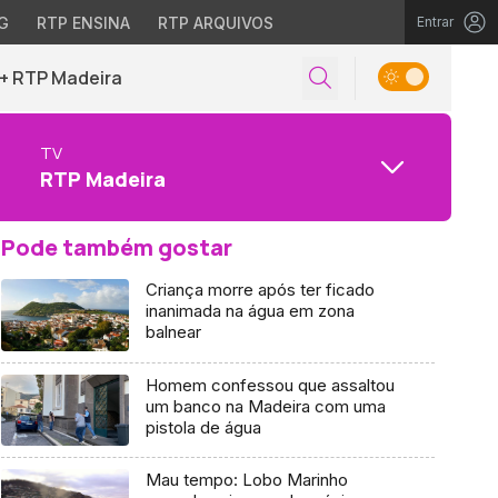
G
RTP ENSINA
RTP ARQUIVOS
Entrar
+ RTP Madeira
TV
RTP Madeira
Pode também gostar
Criança morre após ter ficado
inanimada na água em zona
balnear
Homem confessou que assaltou
um banco na Madeira com uma
pistola de água
Mau tempo: Lobo Marinho