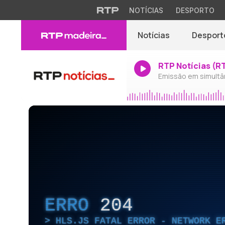
NOTÍCIAS
DESPORTO
Notícias
Desport
RTP Notícias (R
Emissão em simultâ
ERRO
204
HLS.JS FATAL ERROR - NETWORK E