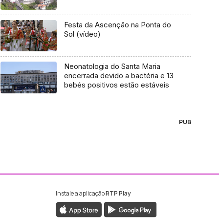
Festa da Ascenção na Ponta do
Sol (vídeo)
Neonatologia do Santa Maria
encerrada devido a bactéria e 13
bebés positivos estão estáveis
PUB
Instale a aplicação
RTP Play
ebook da RTP Madeira
nstagram da RTP Madeira