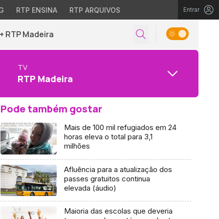
G
RTP ENSINA
RTP ARQUIVOS
Entrar
+ RTP Madeira
TV
RTP Madeira
Pode também gostar
Mais de 100 mil refugiados em 24
horas eleva o total para 3,1
milhões
Afluência para a atualização dos
passes gratuitos continua
elevada (áudio)
Maioria das escolas que deveria