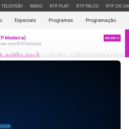
TELEVISÃO
RÁDIO
RTP PLAY
RTP PALCO
RTP ZIG ZA
o
Especiais
Programas
Programação
TP Madeira)
NO AR
neo com RTP Notícias
RROR