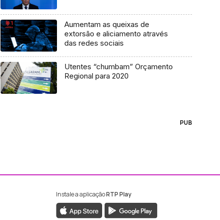
Aumentam as queixas de
extorsão e aliciamento através
das redes sociais
Utentes “chumbam” Orçamento
Regional para 2020
PUB
Instale a aplicação
RTP Play
ebook da RTP Madeira
nstagram da RTP Madeira