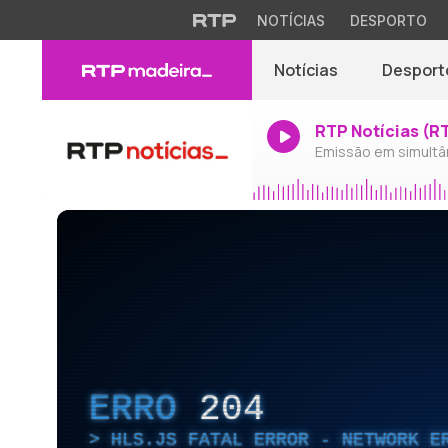
NOTÍCIAS
DESPORTO
Notícias
Desport
RTP Notícias (R
Emissão em simultâ
ERRO
204
HLS.JS FATAL ERROR - NETWORK E