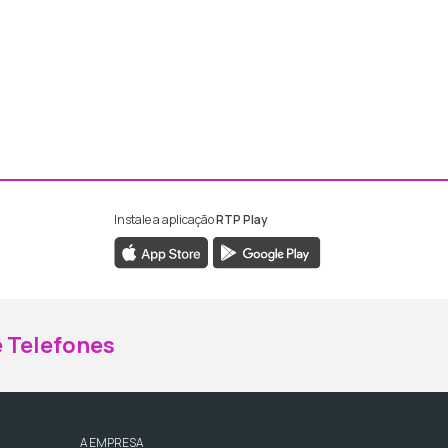
Instale a aplicação
RTP Play
ebook da RTP Madeira
nstagram da RTP Madeira
 Telefones
A EMPRESA