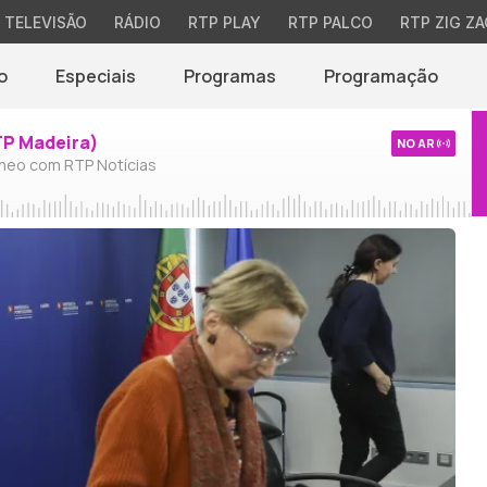
TELEVISÃO
RÁDIO
RTP PLAY
RTP PALCO
RTP ZIG ZA
o
Especiais
Programas
Programação
TP Madeira)
NO AR
neo com RTP Notícias