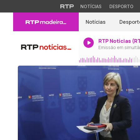
NOTÍCIAS
DESPORTO
Notícias
Desport
RTP Notícias (R
Emissão em simultâ