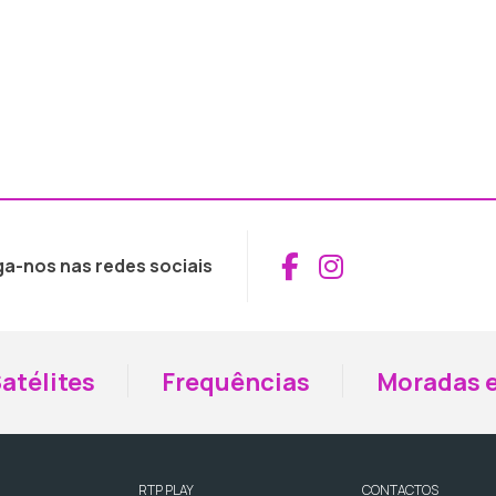
Aceder ao Fac
Aceder ao I
ga-nos nas redes sociais
atélites
Frequências
Moradas e
RTP PLAY
CONTACTOS