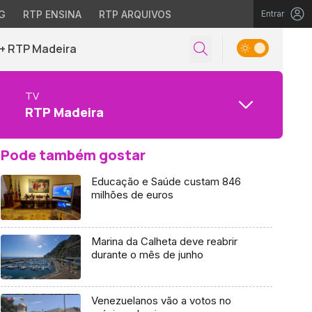
G
RTP ENSINA
RTP ARQUIVOS
Entrar
+ RTP Madeira
TV
RTP Madeira
Pode também gostar
Educação e Saúde custam 846
milhões de euros
Marina da Calheta deve reabrir
durante o mês de junho
Venezuelanos vão a votos no