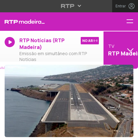
Entrar
RTP Notícias (RTP
NO AR
TV
Madeira)
RTP Madei
Emissão em simultâneo com RTP
Notícias