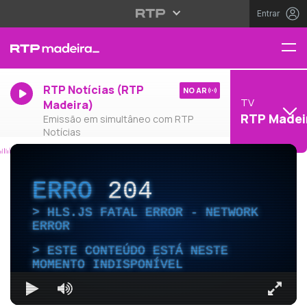
Entrar
RTP Notícias (RTP
NO AR
TV
Madeira)
RTP Madei
Emissão em simultâneo com RTP
Notícias
ERRO
204
HLS.JS FATAL ERROR - NETWORK
ERROR
ESTE CONTEÚDO ESTÁ NESTE
MOMENTO INDISPONÍVEL