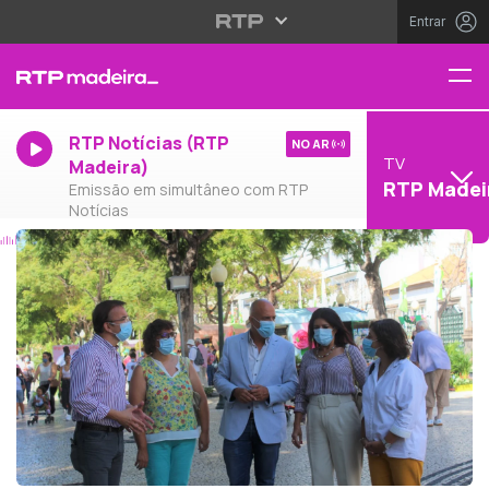
Entrar
RTP Notícias (RTP
NO AR
TV
Madeira)
RTP Madei
Emissão em simultâneo com RTP
Notícias