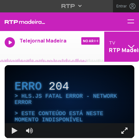
Entrar
Telejornal Madeira
NO AR
TV
RTP Madei
ERRO
204
HLS.JS FATAL ERROR - NETWORK
ERROR
ESTE CONTEÚDO ESTÁ NESTE
MOMENTO INDISPONÍVEL