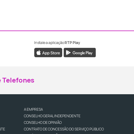
Instale a aplicação
RTP Play
ebook da RTP Madeira
nstagram da RTP Madeira
 Telefones
A EMPRESA
CONSELHO GERAL INDEPENDENTE
CONSELHO DE OPINIÃO
NTE
CONTRATO DE CONCESSÃO DO SERVIÇO PÚBLICO