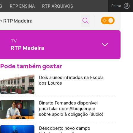
G
RTP ENSINA
RTP ARQUIVOS
Entrar
+ RTP Madeira
TV
RTP Madeira
Pode também gostar
Dois alunos infetados na Escola
dos Louros
Dinarte Fernandes disponível
para falar com Albuquerque
sobre apoio à coligação (áudio)
Descoberto novo campo