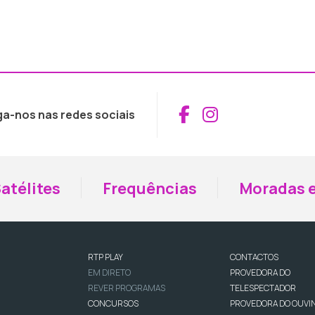
Aceder ao Fac
Aceder ao I
ga-nos nas redes sociais
atélites
Frequências
Moradas e
RTP PLAY
CONTACTOS
EM DIRETO
PROVEDORA DO
REVER PROGRAMAS
TELESPECTADOR
CONCURSOS
PROVEDORA DO OUVI