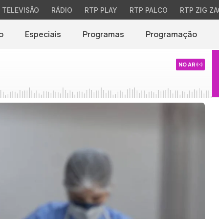
TELEVISÃO
RÁDIO
RTP PLAY
RTP PALCO
RTP ZIG ZA
o
Especiais
Programas
Programação
NO AR