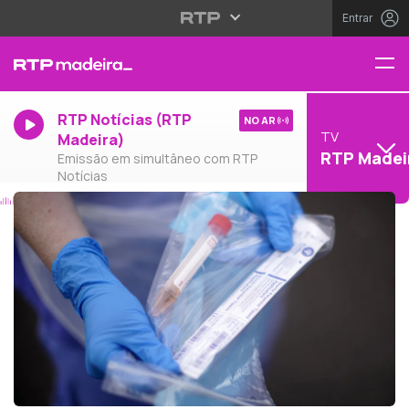
Entrar
RTP Notícias (RTP
NO AR
TV
Madeira)
RTP Madei
Emissão em simultâneo com RTP
Notícias