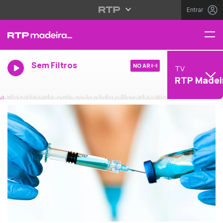
Entrar
Sem Filtros
NO AR
TV
RTP Madei