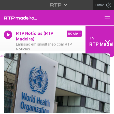
Entrar
RTP Notícias (RTP
NO AR
TV
Madeira)
RTP Madei
Emissão em simultâneo com RTP
Notícias