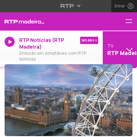
Entrar
RTP Notícias (RTP
NO AR
TV
Madeira)
RTP Madei
Emissão em simultâneo com RTP
Notícias