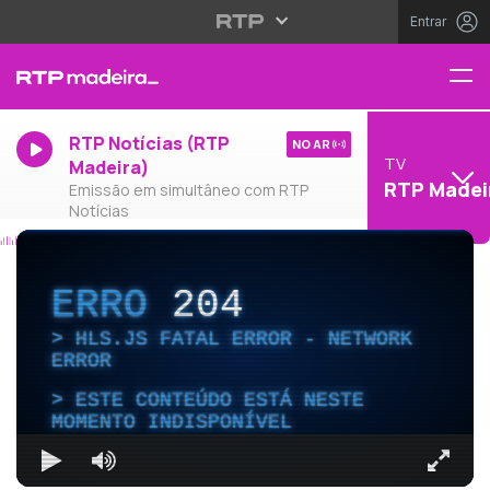
Entrar
RTP Notícias (RTP
NO AR
TV
Madeira)
RTP Madei
Emissão em simultâneo com RTP
Notícias
ERRO
204
HLS.JS FATAL ERROR - NETWORK
ERROR
ESTE CONTEÚDO ESTÁ NESTE
MOMENTO INDISPONÍVEL