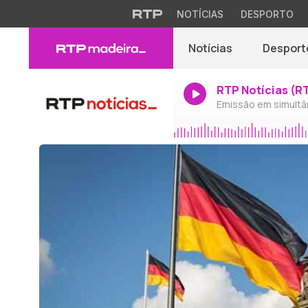
NOTÍCIAS
DESPORTO
Notícias
Desport
RTP Notícias (R
Emissão em simultâ