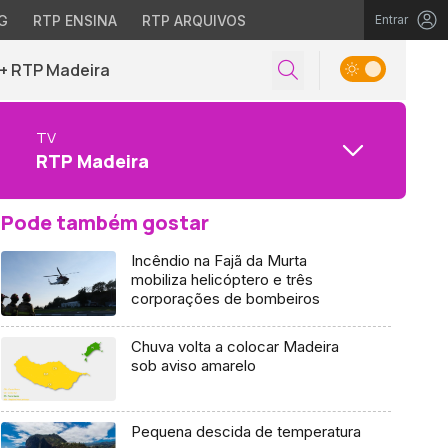
G
RTP ENSINA
RTP ARQUIVOS
Entrar
+ RTP Madeira
TV
RTP Madeira
Pode também gostar
Incêndio na Fajã da Murta
mobiliza helicóptero e três
corporações de bombeiros
Chuva volta a colocar Madeira
sob aviso amarelo
Pequena descida de temperatura