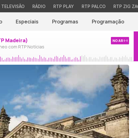
TELEVISÃO
RÁDIO
RTP PLAY
RTP PALCO
RTP ZIG ZA
o
Especiais
Programas
Programação
TP Madeira)
NO AR
neo com RTP Notícias