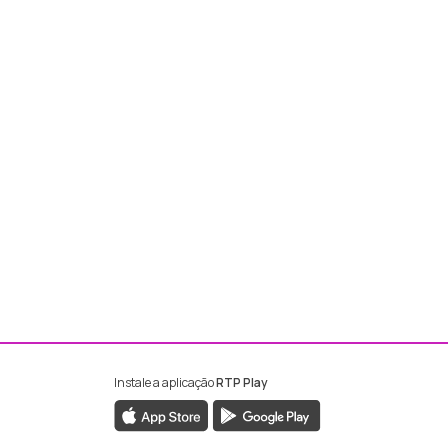
Instale a aplicação
RTP Play
ebook da RTP Madeira
nstagram da RTP Madeira