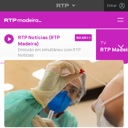
Entrar
RTP Notícias (RTP
NO AR
TV
Madeira)
RTP Madei
Emissão em simultâneo com RTP
Notícias