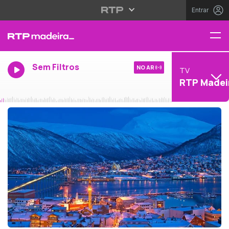
Entrar
Sem Filtros
NO AR
TV
RTP Madei