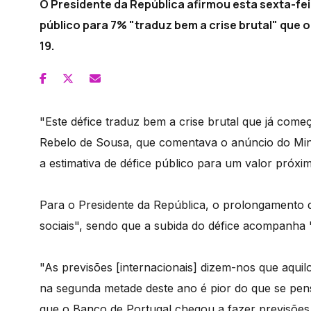
O Presidente da República afirmou esta sexta-fei
público para 7% "traduz bem a crise brutal" que o
19.
"Este défice traduz bem a crise brutal que já com
Rebelo de Sousa, que comentava o anúncio do Minis
a estimativa de défice público para um valor próx
Para o Presidente da República, o prolongamento d
sociais", sendo que a subida do défice acompanha 
"As previsões [internacionais] dizem-nos que aqui
na segunda metade deste ano é pior do que se pen
que o Banco de Portugal chegou a fazer previsões