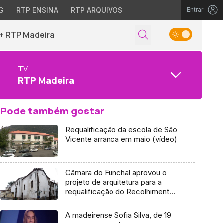
G
RTP ENSINA
RTP ARQUIVOS
Entrar
+ RTP Madeira
TV
RTP Madeira
Pode também gostar
Requalificação da escola de São
Vicente arranca em maio (vídeo)
Câmara do Funchal aprovou o
projeto de arquitetura para a
requalificação do Recolhimento
do Bom Jesus
A madeirense Sofia Silva, de 19