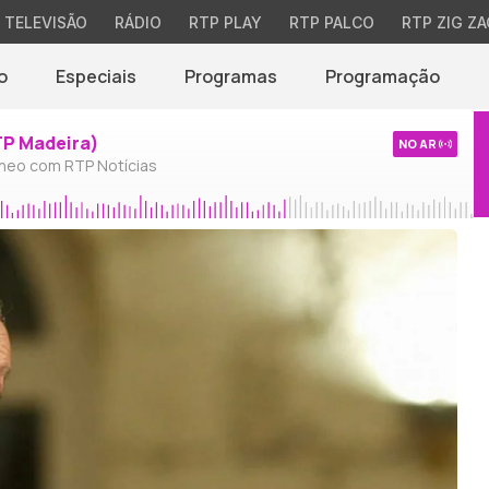
TELEVISÃO
RÁDIO
RTP PLAY
RTP PALCO
RTP ZIG ZA
o
Especiais
Programas
Programação
TP Madeira)
NO AR
neo com RTP Notícias