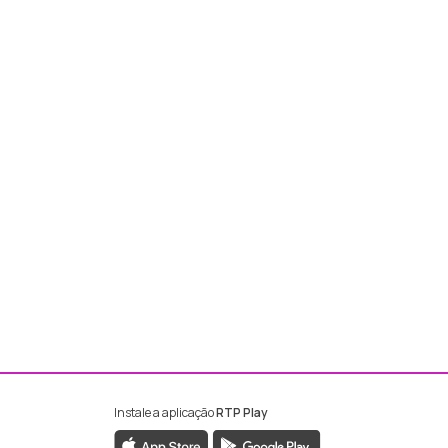
Instale a aplicação
RTP Play
ebook da RTP Madeira
nstagram da RTP Madeira