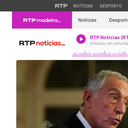
NOTÍCIAS
DESPORTO
Notícias
Desport
RTP Notícias (R
Emissão em simultâ