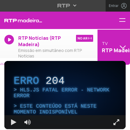
Entrar
RTP Notícias (RTP
NO AR
TV
Madeira)
RTP Madei
Emissão em simultâneo com RTP
Notícias
ERRO
204
HLS.JS FATAL ERROR - NETWORK
ERROR
ESTE CONTEÚDO ESTÁ NESTE
MOMENTO INDISPONÍVEL