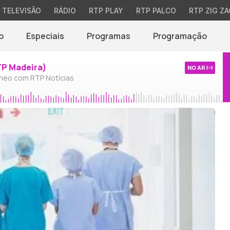
TELEVISÃO
RÁDIO
RTP PLAY
RTP PALCO
RTP ZIG ZA
o
Especiais
Programas
Programação
TP Madeira)
NO AR
neo com RTP Notícias