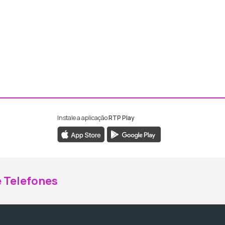
Instale a aplicação
RTP Play
ebook da RTP Madeira
nstagram da RTP Madeira
 Telefones