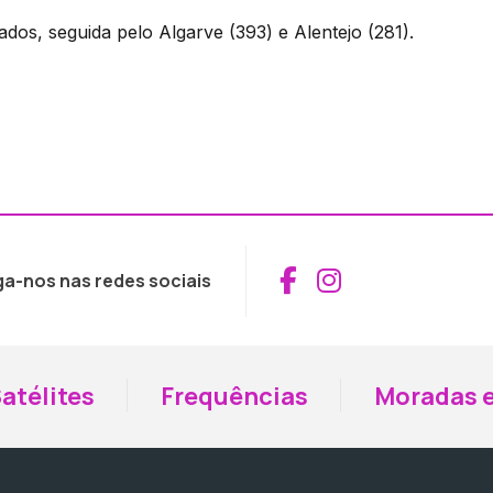
ados, seguida pelo Algarve (393) e Alentejo (281).
Aceder ao Fac
Aceder ao I
ga-nos nas redes sociais
atélites
Frequências
Moradas e