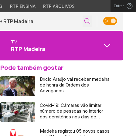
G
RTP ENSINA
RTP ARQUIVOS
Entrar
+ RTP Madeira
TV
RTP Madeira
Pode também gostar
Brício Araújo vai receber medalha
de honra da Ordem dos
Advogados
Covid-19: Câmaras vão limitar
número de pessoas no interior
dos cemitérios nos dias de
Todos os Santos e Finados
(Vídeo)
Madeira registou 85 novos casos