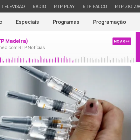
TELEVISÃO
RÁDIO
RTP PLAY
RTP PALCO
RTP ZIG ZA
o
Especiais
Programas
Programação
TP Madeira)
NO AR
neo com RTP Notícias