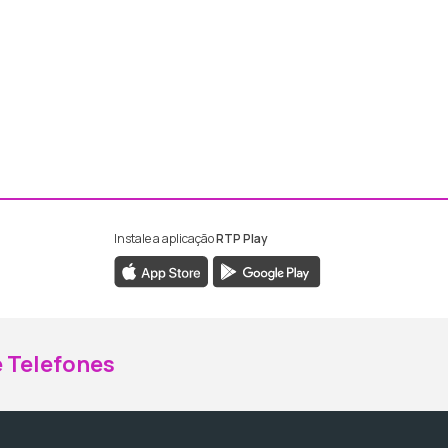
Instale a aplicação
RTP Play
ebook da RTP Madeira
nstagram da RTP Madeira
 Telefones