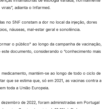
doenças inflamatórias de etiologia variada, normalmente
 virais”, adianta o Infarmed.
adas no SNF constam a dor no local da injeção, dores
epios, náuseas, mal-estar geral e sonolência.
nformar o público" ao longo da campanha de vacinação,
te este documento, considerando o “conhecimento mais
o medicamento, mantém-se ao longo de todo o ciclo de
ntar que se estima que, só em 2021, as vacinas contra a
 em toda a União Europeia.
e dezembro de 2022, foram administradas em Portugal