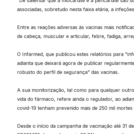
“De salientar que a miocardite e a pericardite são 
associadas, sobretudo nesta faixa etária, a infeções
Entre as reações adversas às vacinas mais notific
de cabeça, muscular e articular, febre, fadiga, arr
O Infarmed, que publicou estes relatórios para "i
adianta que deixará agora de publicar regularmen
robusto do perfil de segurança” das vacinas.
A sua monitorização, tal como para qualquer outr
vida do fármaco, refere ainda o regulador, ao adia
covid-19 tenham prevenido mais de 250 mil mortes
Desde o início da campanha de vacinação até 31 d