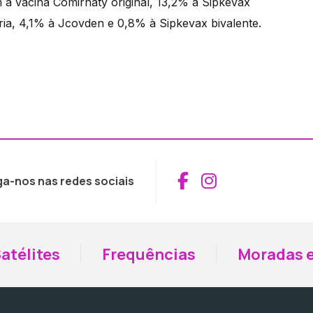
à vacina Comirnaty original, 13,2% à Sipkevax
ria, 4,1% à Jcovden e 0,8% à Sipkevax bivalente.
Aceder ao Fac
Aceder ao I
ga-nos nas redes sociais
atélites
Frequências
Moradas e