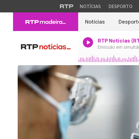
NOTÍCIAS
DESPORTO
Notícias
Desport
RTP Notícias (R
Emissão em simultâ