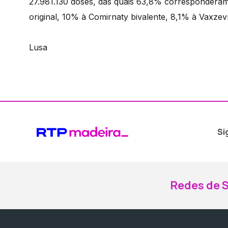
27.981.130 doses, das quais 63,8% corresponderam 
original, 10% à Comirnaty bivalente, 8,1% à Vaxzev
Lusa
Si
Redes de S