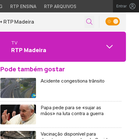
G
RTP ENSINA
RTP ARQUIVOS
Entrar
+ RTP Madeira
TV
RTP Madeira
Pode também gostar
Acidente congestiona trânsito
Papa pede para se «sujar as
mãos» na luta contra a guerra
Vacinação disponível para