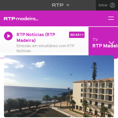
Entrar
RTP Notícias (RTP
NO AR
TV
Madeira)
RTP Madei
Emissão em simultâneo com RTP
Notícias