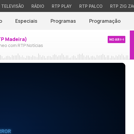
TELEVISÃO
RÁDIO
RTP PLAY
RTP PALCO
RTP ZIG ZA
o
Especiais
Programas
Programação
TP Madeira)
NO AR
neo com RTP Notícias
RROR