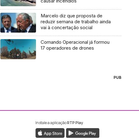
causar incêndios
Marcelo diz que proposta de
reduzir semana de trabalho ainda
vai à concertação social
Comando Operacional já formou
17 operadores de drones
PUB
Instale a aplicação
RTP Play
ebook da RTP Madeira
nstagram da RTP Madeira