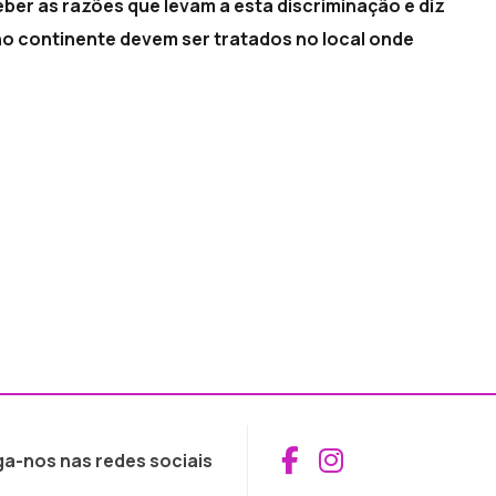
ber as razões que levam a esta discriminação e diz
no continente devem ser tratados no local onde
Aceder ao Fac
Aceder ao I
ga-nos nas redes sociais