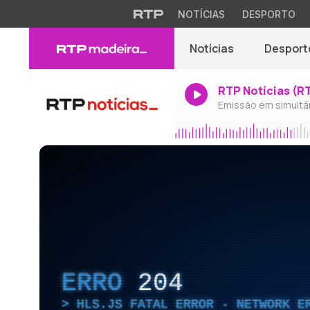
NOTÍCIAS
DESPORTO
Notícias
Desport
RTP Notícias (R
Emissão em simultâ
ERRO
204
HLS.JS FATAL ERROR - NETWORK E