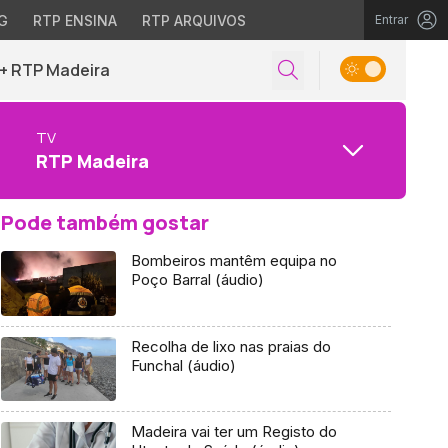
G
RTP ENSINA
RTP ARQUIVOS
Entrar
+ RTP Madeira
TV
RTP Madeira
Pode também gostar
Bombeiros mantêm equipa no
Poço Barral (áudio)
Recolha de lixo nas praias do
Funchal (áudio)
Madeira vai ter um Registo do