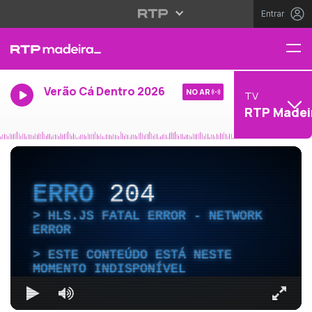
Entrar
Verão Cá Dentro 2026
NO AR
TV
RTP Madei
ERRO
204
HLS.JS FATAL ERROR - NETWORK
ERROR
ESTE CONTEÚDO ESTÁ NESTE
MOMENTO INDISPONÍVEL