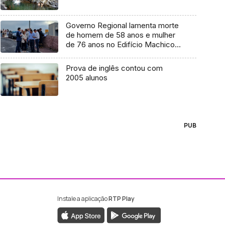
Governo Regional lamenta morte
de homem de 58 anos e mulher
de 76 anos no Edifício Machico
Park
Prova de inglês contou com
2005 alunos
PUB
Instale a aplicação
RTP Play
ebook da RTP Madeira
nstagram da RTP Madeira