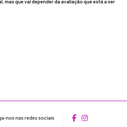
, mas que vai depender da avaliação que está a ser
Aceder ao Fac
Aceder ao I
ga-nos nas redes sociais