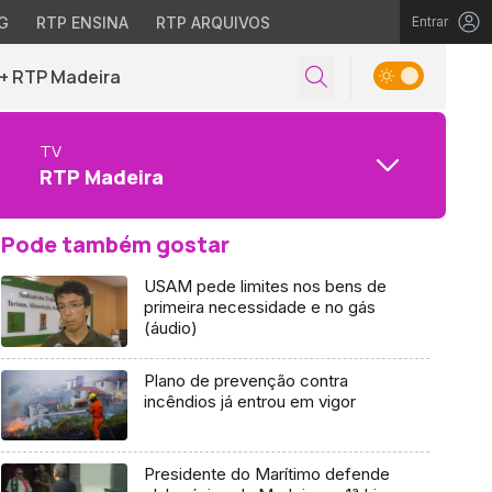
G
RTP ENSINA
RTP ARQUIVOS
Entrar
+ RTP Madeira
TV
RTP Madeira
Pode também gostar
USAM pede limites nos bens de
primeira necessidade e no gás
(áudio)
Plano de prevenção contra
incêndios já entrou em vigor
Presidente do Marítimo defende