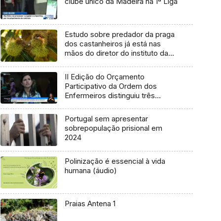
clube único da Madeira na 1ª Liga
Estudo sobre predador da praga
dos castanheiros já está nas
mãos do diretor do instituto das
florestas (Áudio)
II Edição do Orçamento
Participativo da Ordem dos
Enfermeiros distinguiu três
projetos (vídeo)
Portugal sem apresentar
sobrepopulação prisional em
2024
Polinização é essencial à vida
humana (áudio)
Praias Antena 1