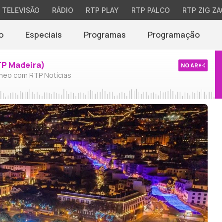
TELEVISÃO
RÁDIO
RTP PLAY
RTP PALCO
RTP ZIG ZA
o
Especiais
Programas
Programação
TP Madeira)
NO AR
neo com RTP Notícias