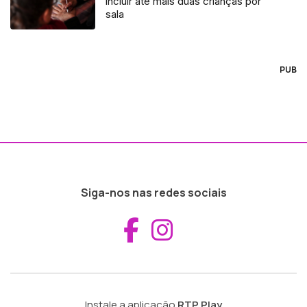
incluir até mais duas crianças por
sala
PUB
Siga-nos nas redes sociais
Aceder ao Fac
Aceder ao I
Instale a aplicação
RTP Play