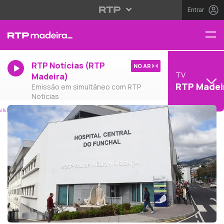
Entrar
RTP Notícias (RTP
NO AR
TV
Madeira)
RTP Madei
Emissão em simultâneo com RTP
Notícias